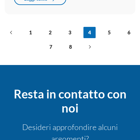
1
2
3
4
5
6
7
8
Resta in contatto
con
noi
Desideri approfondire alcuni
argomenti?