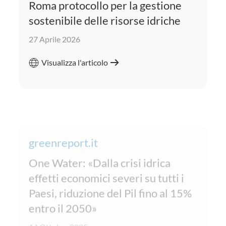
Roma protocollo per la gestione
sostenibile delle risorse idriche
27 Aprile 2026
Visualizza l'articolo
greenreport.it
One Water: «Dalla crisi idrica
effetti economici severi su tutti i
Paesi, riduzione del Pil fino al 15%
entro il 2050»
14 Ottobre 2025