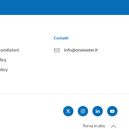
Contatti
Condizioni
info@onewater.it
licy
licy
Torna in alto