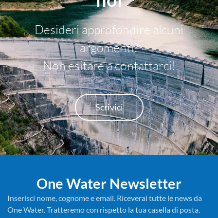
Desideri approfondire alcuni
argomenti?
Non esitare a contattarci!
Scrivici
One Water Newsletter
Inserisci nome, cognome e email. Riceverai tutte le news da
One Water. Tratteremo con rispetto la tua casella di posta.