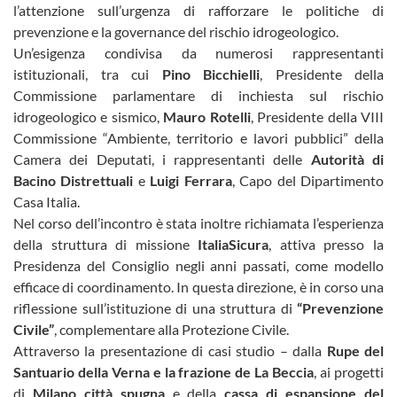
l’attenzione sull’urgenza di rafforzare le politiche di
prevenzione e la governance del rischio idrogeologico.
Un’esigenza condivisa da numerosi rappresentanti
istituzionali, tra cui
Pino Bicchielli
, Presidente della
Commissione parlamentare di inchiesta sul rischio
idrogeologico e sismico,
Mauro Rotelli
, Presidente della VIII
Commissione “Ambiente, territorio e lavori pubblici” della
Camera dei Deputati, i rappresentanti delle
Autorità di
Bacino Distrettuali
e
Luigi Ferrara
, Capo del Dipartimento
Casa Italia.
Nel corso dell’incontro è stata inoltre richiamata l’esperienza
della struttura di missione
ItaliaSicura
, attiva presso la
Presidenza del Consiglio negli anni passati, come modello
efficace di coordinamento. In questa direzione, è in corso una
riflessione sull’istituzione di una struttura di
“Prevenzione
Civile”
, complementare alla Protezione Civile.
Attraverso la presentazione di casi studio – dalla
Rupe del
Santuario della Verna e la frazione de La Beccia
, ai progetti
di
Milano città spugna
e della
cassa di espansione del