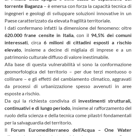
torrente Baganza
– è emersa con forza la capacità tecnica di
ingegneri e geologi di sviluppare soluzioni innovative in un
Paese caratterizzato da elevata fragilità territoriale.
I dati confermano infatti la dimensione del fenomeno: oltre
620.000 frane censite in Italia
, con il
94,5% dei comuni
interessati
, circa
6 milioni di cittadini esposti a rischio
elevato
, insieme a decine di migliaia di imprese e a un
patrimonio culturale diffuso di valore inestimabile.
Alla base di questa vulnerabilità vi sono la conformazione
geomorfologica del territorio – per due terzi montuoso o
collinare – e gli effetti del cambiamento climatico, aggravati
da processi di urbanizzazione spesso avvenuti in aree
esposte a rischio.
Da qui la richiesta condivisa di
investimenti strutturali,
continuativi e di lungo periodo
, insieme al rafforzamento del
ruolo della scienza e della tecnica come pilastri fondamentali
per la salvaguardia del territorio.
Il
Forum Euromediterraneo dell’Acqua – One Water