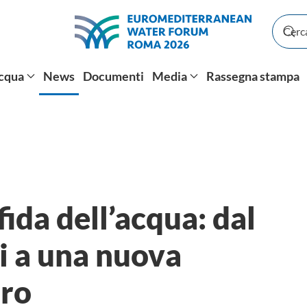
Acqua
News
Documenti
Media
Rassegna stampa
ida dell’acqua: dal
si a una nuova
uro