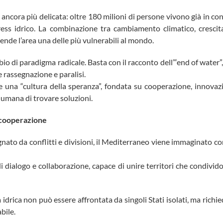
ncora più delicata: oltre 180 milioni di persone vivono già in condi
ress idrico. La combinazione tra cambiamento climatico, crescit
ende l’area una delle più vulnerabili al mondo.
 di paradigma radicale. Basta con il racconto dell’“end of water”, l
 rassegnazione e paralisi.
ire una “cultura della speranza”, fondata su cooperazione, innovaz
 umana di trovare soluzioni.
 cooperazione
gnato da conflitti e divisioni, il Mediterraneo viene immaginato c
i dialogo e collaborazione, capace di unire territori che condividon
za idrica non può essere affrontata da singoli Stati isolati, ma ri
bile.