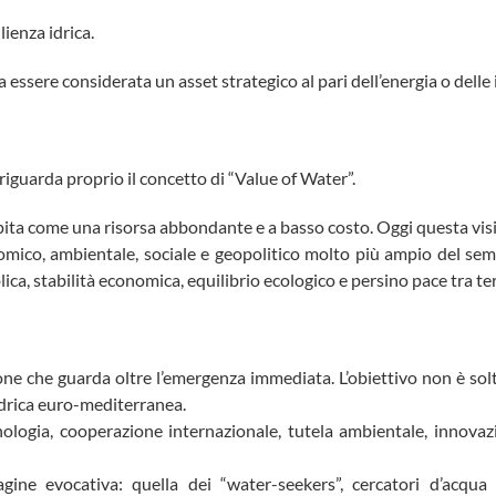
lienza idrica.
 essere considerata un asset strategico al pari dell’energia o delle 
 riguarda proprio il concetto di “Value of Water”.
pita come una risorsa abbondante e a basso costo. Oggi questa visi
mico, ambientale, sociale e geopolitico molto più ampio del semp
ica, stabilità economica, equilibrio ecologico e persino pace tra ter
ne che guarda oltre l’emergenza immediata. L’obiettivo non è solta
idrica euro-mediterranea.
ologia, cooperazione internazionale, tutela ambientale, innovazi
ne evocativa: quella dei “water-seekers”, cercatori d’acqua