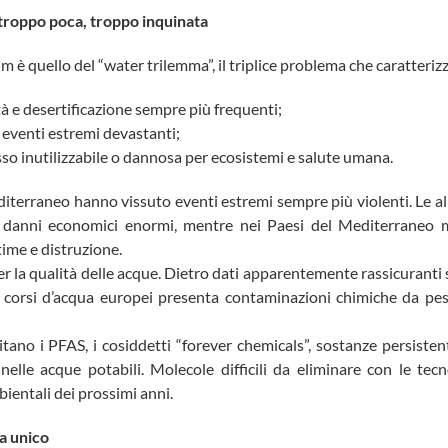
, troppo poca, troppo inquinata
 è quello del “water trilemma”, il triplice problema che caratterizza 
à e desertificazione sempre più frequenti;
 eventi estremi devastanti;
so inutilizzabile o dannosa per ecosistemi e salute umana.
editerraneo hanno vissuto eventi estremi sempre più violenti. Le a
danni economici enormi, mentre nei Paesi del Mediterraneo mer
time e distruzione.
er la qualità delle acque. Dietro dati apparentemente rassicuranti 
i corsi d’acqua europei presenta contaminazioni chimiche da pest
ano i PFAS, i cosiddetti “forever chemicals”, sostanze persistenti
elle acque potabili. Molecole difficili da eliminare con le tecn
ientali dei prossimi anni.
a unico