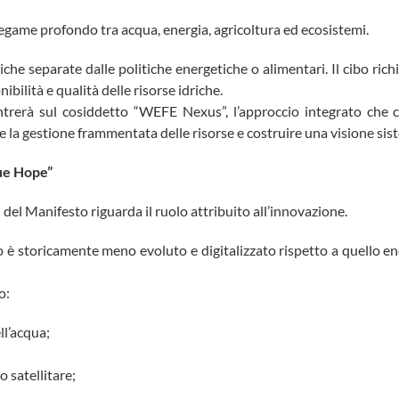
legame profondo tra acqua, energia, agricoltura ed ecosistemi.
riche separate dalle politiche energetiche o alimentari. Il cibo ric
bilità e qualità delle risorse idriche.
entrerà sul cosiddetto “WEFE Nexus”, l’approccio integrato che
 la gestione frammentata delle risorse e costruire una visione siste
lue Hope”
 del Manifesto riguarda il ruolo attribuito all’innovazione.
ico è storicamente meno evoluto e digitalizzato rispetto a quello 
o:
ll’acqua;
o satellitare;