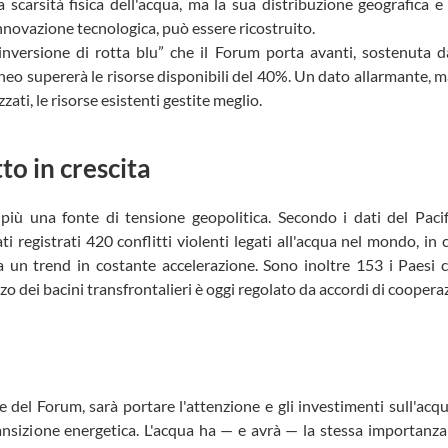
la scarsità fisica dell'acqua, ma la sua distribuzione geografica 
nnovazione tecnologica, può essere ricostruito.
“inversione di rotta blu” che il Forum porta avanti, sostenuta da
eo supererà le risorse disponibili del 40%. Un dato allarmante,
zati, le risorse esistenti gestite meglio.
tto in crescita
iù una fonte di tensione geopolitica. Secondo i dati del Pacifi
ti registrati 420 conflitti violenti legati all'acqua nel mondo, in c
un trend in costante accelerazione. Sono inoltre 153 i Paesi c
o dei bacini transfrontalieri è oggi regolato da accordi di coopera
 del Forum, sarà portare l'attenzione e gli investimenti sull'acqua
transizione energetica. L'acqua ha — e avrà — la stessa importanza 