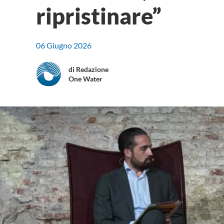
ripristinare”
06 Giugno 2026
di Redazione
One Water